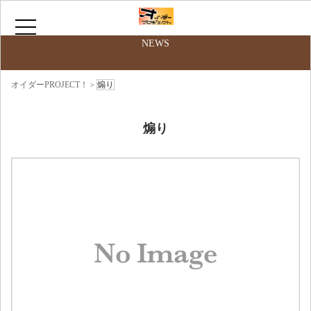
最新情報
NEWS
HOME
オイダーPROJECT！
煽り
>
サークルについて
煽り
お問い合わせ
ニコニコ動画