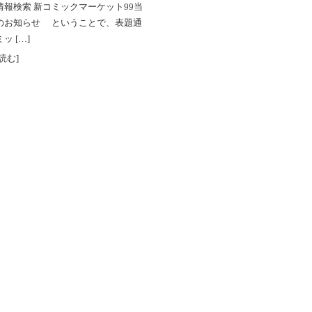
情報検索 新コミックマーケット99当
のお知らせ ということで、表題通
ッ […]
読む]