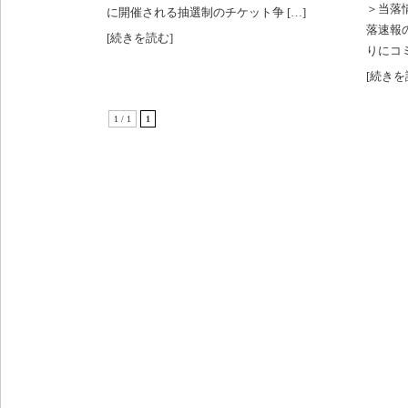
＞当落
に開催される抽選制のチケット争 […]
落速報
[続きを読む]
りにコミ
[続きを
1 / 1
1