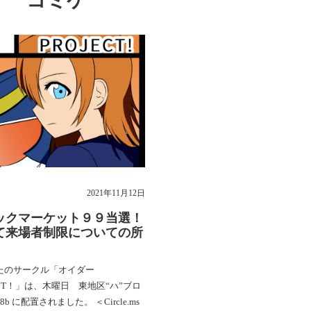
コミケ
2021年11月12日
ックマーケット９９当選！
て来場者制限についての所
たのサークル「オイダー
ECT！」は、木曜日 東地区“ハ”ブロ
b に配置されました。 ＜Circle.ms