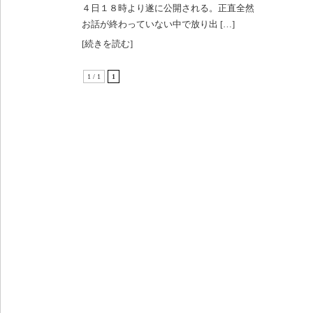
４日１８時より遂に公開される。正直全然
お話が終わっていない中で放り出 […]
[続きを読む]
1 / 1
1