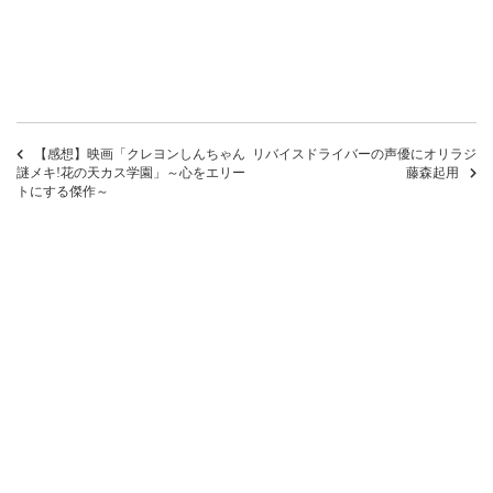
【感想】映画「クレヨンしんちゃん
リバイスドライバーの声優にオリラジ
謎メキ!花の天カス学園」～心をエリー
藤森起用
トにする傑作～