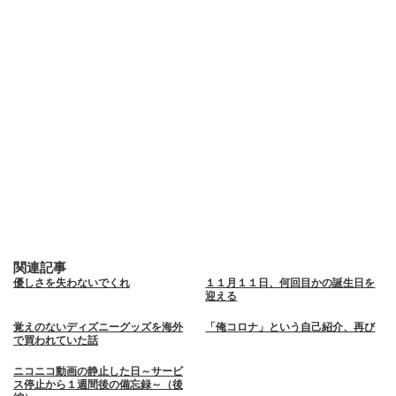
関連記事
優しさを失わないでくれ
１１月１１日、何回目かの誕生日を
迎える
覚えのないディズニーグッズを海外
「俺コロナ」という自己紹介、再び
で買われていた話
ニコニコ動画の静止した日～サービ
ス停止から１週間後の備忘録～（後