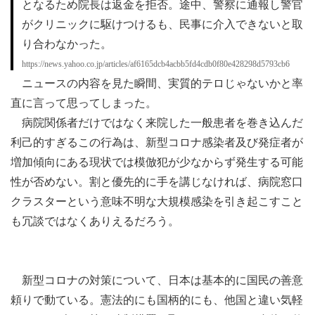
となるため院長は返金を拒否。途中、警察に通報し警官
がクリニックに駆けつけるも、民事に介入できないと取
り合わなかった。
https://news.yahoo.co.jp/articles/af6165dcb4acbb5fd4cdb0f80e428298d5793cb6
ニュースの内容を見た瞬間、実質的テロじゃないかと率
直に言って思ってしまった。
病院関係者だけではなく来院した一般患者を巻き込んだ
利己的すぎるこの行為は、新型コロナ感染者及び発症者が
増加傾向にある現状では模倣犯が少なからず発生する可能
性が否めない。割と優先的に手を講じなければ、病院窓口
クラスターという意味不明な大規模感染を引き起こすこと
も冗談ではなくありえるだろう。
新型コロナの対策について、日本は基本的に国民の善意
頼りで動ている。憲法的にも国柄的にも、他国と違い気軽