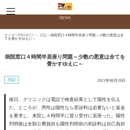
最新情報
NEWS
HOME
オイダーPROJECT！
日記
病院窓口４時間半居座り問題～少数の悪意は全
>
>
てを脅かすゆえに～
サークルについて
病院窓口４時間半居座り問題～少数の悪意は全てを
脅かすゆえに～
お問い合わせ
日記
2021年08月28日
ニコニコ動画
後日、クリニックは電話で検査結果として陽性を伝え
た。ところが、男性は陽性なら受診料は必要ないと返金
を要求し、来院し４時間半に渡り受付に居座った。陽性
判明後は全額公費負担も陽性判明前の初診料は自己負担