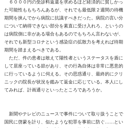
６０００円の受診料返還を求めるほど経済的に貧しかっ
た可能性ももちろんあるが、それでも最低限２週間の待機
期間を挟んでから病院に抗議すべきだった。病院の言い分
について納得できない部分を素直に受け入れろ、というの
は病院側に非がある場合もあるのでもちろん言わないが、
それでも新型コロナという感染症の拡散力を考えれば待期
期間を踏まえるべきである。
ただ、件の患者は敢えて陽性者というステータスを盾に
して居座っている節があり、その行為自体は非常に悪意的
に行っているように伺える。その思惑通り、最終的にクリ
ニックの院長が状況を鑑みて返金に応じている。本人にし
てみれば、計画通りといったところであろうか。
新聞やテレビのニュースで事件について取り扱うことで
国民に啓蒙を計り、似たような犯罪を事前に防ぐ……とい